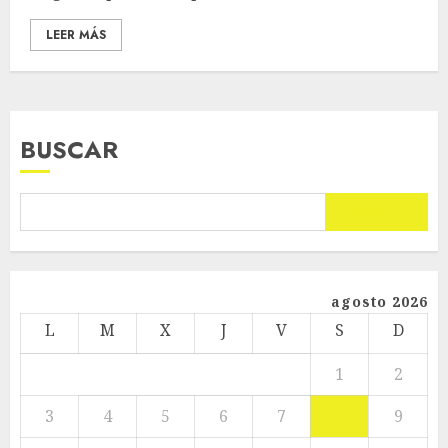
LEER MÁS
BUSCAR
BUSCAR
agosto 2026
L
M
X
J
V
S
D
1
2
3
4
5
6
7
8
9