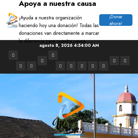
Apoya a nuestra causa
modal-check
¡Donar
¡Ayuda a nuestra organización
ahora!
haciendo hoy una donación! Todas las
donaciones van directamente a marcar
la diferencia para nuestra causa.
Saltar
agosto 8, 2026
4:54:01 AM
al
Noticias
Mundo
contenido
Deportes
ARTISTA
LAS
Regionales
Soledad
Musica
Tecnologia
Medio
Cine
Salud
MARAVIL
15
Ambiente
y
MARA
Television
DE
LA
SEM