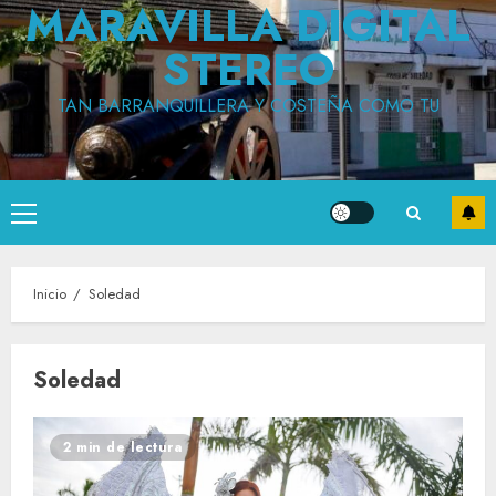
MARAVILLA DIGITAL
STEREO
TAN BARRANQUILLERA Y COSTEÑA COMO TU
Menú
principal
Inicio
Soledad
Soledad
2 min de lectura