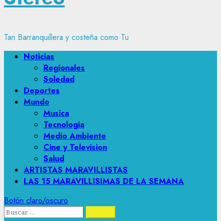
Tan Barranquillera y costeña como Tu
Menú
Noticias
principal
Regionales
Soledad
Deportes
Mundo
Musica
Tecnologia
Medio Ambiente
Cine y Television
Salud
ARTISTAS MARAVILLISTAS
LAS 15 MARAVILLISIMAS DE LA SEMANA
Botón claro/oscuro
Buscar: