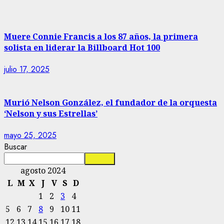
Muere Connie Francis a los 87 años, la primera
solista en liderar la Billboard Hot 100
julio 17, 2025
Murió Nelson González, el fundador de la orquesta
‘Nelson y sus Estrellas’
mayo 25, 2025
Buscar
Buscar
agosto 2024
L
M
X
J
V
S
D
1
2
3
4
5
6
7
8
9
10
11
12
13
14
15
16
17
18