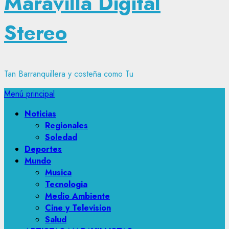
Maravilla Digital
Stereo
Tan Barranquillera y costeña como Tu
Menú principal
Noticias
Regionales
Soledad
Deportes
Mundo
Musica
Tecnologia
Medio Ambiente
Cine y Television
Salud