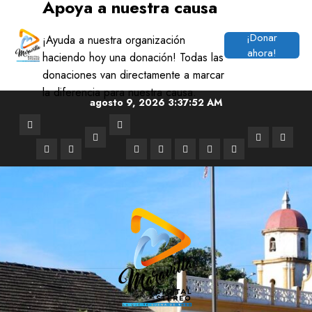
Apoya a nuestra causa
modal-check
¡Donar
¡Ayuda a nuestra organización
ahora!
haciendo hoy una donación! Todas las
donaciones van directamente a marcar
la diferencia para nuestra causa.
Saltar
agosto 9, 2026
3:37:53 AM
al
Noticias
Mundo
contenido
Deportes
ARTISTA
LAS
Regionales
Soledad
Musica
Tecnologia
Medio
Cine
Salud
MARAVIL
15
Ambiente
y
MARA
Television
DE
LA
SEM