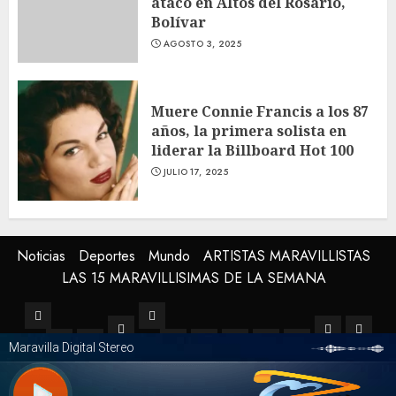
atacó en Altos del Rosario,
Bolívar
AGOSTO 3, 2025
Muere Connie Francis a los 87
años, la primera solista en
liderar la Billboard Hot 100
JULIO 17, 2025
Noticias
Deportes
Mundo
ARTISTAS MARAVILLISTAS
LAS 15 MARAVILLISIMAS DE LA SEMANA
Noticias
Mundo
Deportes
ARTISTA
LAS
Regionales
Soledad
Musica
Tecnologia
Medio
Cine
Salud
MARAVIL
15
Ambiente
y
MARA
Copyright © Todos los derechos reservados.
|
ChromeNews
Television