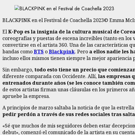
BLACKPINK en el Festival de Coachella 2023© Emma McI
El
K-Pop es la insignia de la cultura musical de Corea
coreografías y puestas de escena increíbles (tanto en los v
convertirse en el artista 360. Una de las características 
bandas como
BTS
o
Blackpink
. Pero
a ellos nadie les 
incluso ellos mismos tienen siempre la mejor apariencia p
Sin embargo,
todo esto tiene un precio que comienza
diferente comparada con Occidente. Allí,
las empresas qu
entrenados durante años (se les conoce también co
de estos artistas firman unas cláusulas en los primeros añ
apruebe la empresa.
A principios de marzo saltaba la noticia de que la estrel
pedir perdón a través de sus redes sociales tras salt
«Sé que muchos de mis seguidores deben estar decepcion
debut», comenzó el comunicado de la artista en su cuenta 