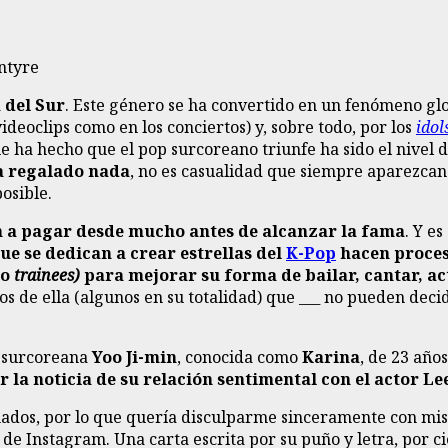
ntyre
 del Sur
. Este género se ha convertido en un fenómeno glo
ideoclips como en los conciertos) y, sobre todo, por los
idol
que ha hecho que el pop surcoreano triunfe ha sido el nivel
ha regalado nada
, no es casualidad que siempre aparezcan c
osible.
n a pagar desde mucho antes de alcanzar la fama
. Y e
e se dedican a crear estrellas del
K-Pop
hacen proceso
mo
trainees)
para mejorar su forma de bailar, cantar, ac
os de ella (algunos en su totalidad) que ___ no pueden decid
la surcoreana
Yoo Ji-min
, conocida como
Karina
, de 23 año
ar la noticia de su relación sentimental con el actor L
ados, por lo que quería disculparme sinceramente con mis
de Instagram. Una carta escrita por su puño y letra, por ci