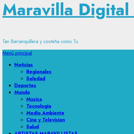
Maravilla Digital
Tan Barranquillera y costeña como Tu
Menú principal
Noticias
Regionales
Soledad
Deportes
Mundo
Musica
Tecnologia
Medio Ambiente
Cine y Television
Salud
ARTISTAS MARAVILLISTAS