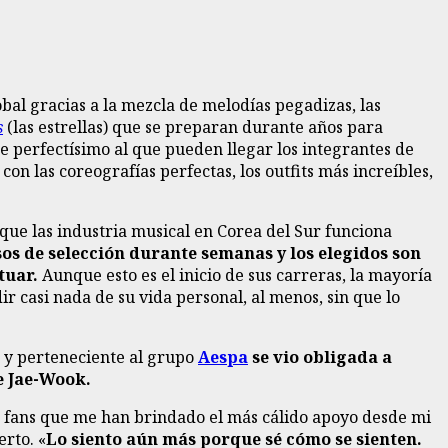
bal gracias a la mezcla de melodías pegadizas, las
s
(las estrellas) que se preparan durante años para
 de perfectísimo al que pueden llegar los integrantes de
on las coreografías perfectas, los outfits más increíbles,
s que las industria musical en Corea del Sur funciona
s de selección durante semanas y los elegidos son
tuar.
Aunque esto es el inicio de sus carreras, la mayoría
ir casi nada de su vida personal, al menos, sin que lo
s y perteneciente al grupo
Aespa
se vio obligada a
ee Jae-Wook.
 fans que me han brindado el más cálido apoyo desde mi
erto. «
Lo siento aún más porque sé cómo se sienten.